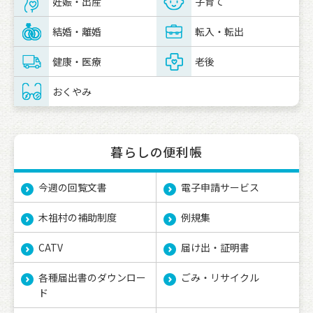
妊娠・出産
子育て
結婚・離婚
転入・転出
健康・医療
老後
おくやみ
暮らしの便利帳
今週の回覧文書
電子申請サービス
木祖村の補助制度
例規集
CATV
届け出・証明書
各種届出書のダウンロー
ごみ・リサイクル
ド