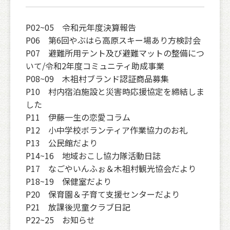
P02~05 令和元年度決算報告
P06 第6回やぶはら高原スキー場あり方検討会
P07 避難所用テント及び避難マットの整備につ
いて/令和2年度コミュニティ助成事業
P08~09 木祖村ブランド認証商品募集
P10 村内宿泊施設と災害時応援協定を締結しま
した
P11 伊藤一生の恋愛コラム
P12 小中学校ボランティア作業協力のお礼
P13 公民館だより
P14~16 地域おこし協力隊活動日誌
P17 なごやいんふぉ＆木祖村観光協会だより
P18~19 保健室だより
P20 保育園＆子育て支援センターだより
P21 放課後児童クラブ日記
P22~25 お知らせ