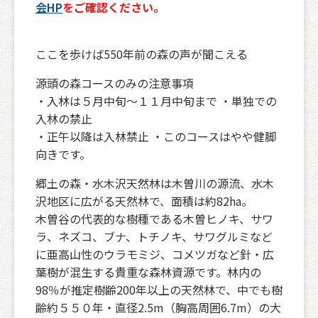
会HP
をご確認ください。
ここを歩けば550年前の森の声が聞こえる
源頭の森コースのみの注意事項
・入林は５月中旬～１１月中旬まで ・単独での
入林の禁止
・正午以降は入林禁止 ・このコースはやや健脚
向きです。
郷土の森・水木沢天然林は木曽川の源流、水木
沢地区に広がる天然林で、面積は約82ha。
木曽谷の代表的な樹種である木曽ヒノキ、サワ
ラ、ネズコ、ブナ、トチノキ、サワグルミなど
に亜高山性のウラモミジ、コメツガなど針・広
葉樹が混生する貴重な森林資源です。林内の
98％が推定樹齢200年以上の天然林で、中でも樹
齢約５５０年・直径2.5m（胸高周囲6.7m）の大