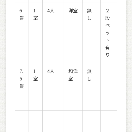
6
1
4人
洋室
無
２
畳
室
し
段
ベ
ッ
ト
有
り
7.
1
4人
和洋
無
5
室
室
し
畳