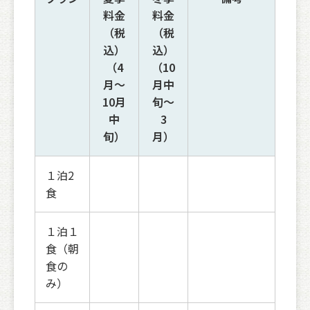
料金
料金
（税
（税
込）
込）
（4
（10
月～
月中
10月
旬～
中
3
旬）
月）
１泊2
食
１泊１
食（朝
食の
み）