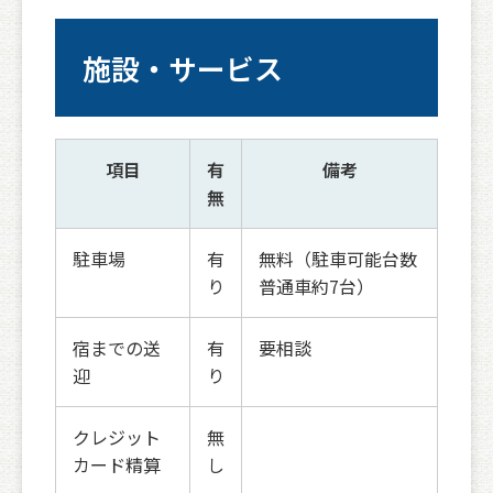
施設・サービス
項目
有
備考
無
駐車場
有
無料（駐車可能台数
り
普通車約7台）
宿までの送
有
要相談
迎
り
クレジット
無
カード精算
し