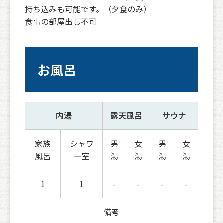
持ち込みも可能です。（夕食のみ）
食事の部屋出し不可
お風呂
内湯
露天風呂
サウナ
家族
シャワ
男
女
男
女
風呂
ー室
湯
湯
湯
湯
1
1
-
-
-
-
備考