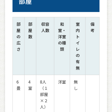
部屋
部
部
収容
和
室
備
屋
屋
人数
室・
内
考
の
数
洋室
ト
広
の種
イ
さ
類
レ
の
有
無
6
4
8人
洋室
無
畳
室
（１
し
部屋
×２
人）