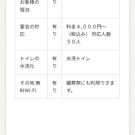
お客様の
り
宿泊
宴会の対
有
料金４,０００円～
応
り
（税込み） 対応人数
５０人
トイレの
有
水洗トイレ
水洗化
り
その他 無
有
婚葬祭にも利用できま
料Wi-Fi
り
す。