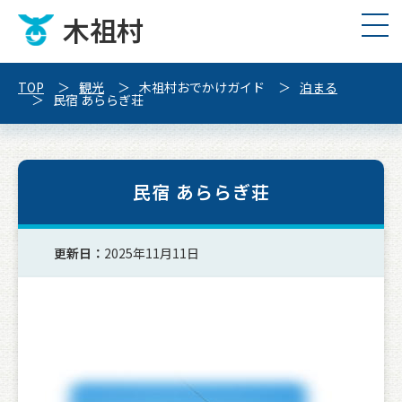
木祖村
TOP
観光
木祖村おでかけガイド
泊まる
民宿 あららぎ荘
民宿 あららぎ荘
更新日：
2025年11月11日