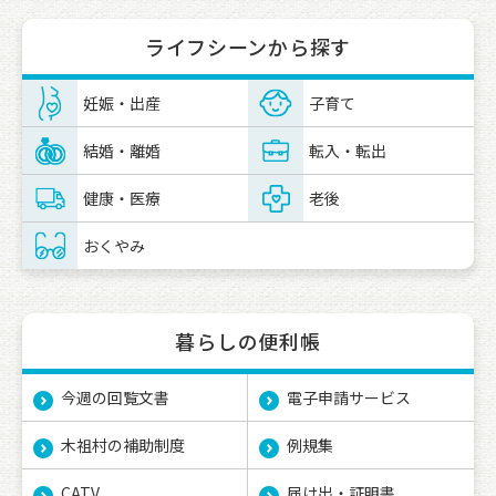
ライフシーンから探す
妊娠・出産
子育て
結婚・離婚
転入・転出
健康・医療
老後
おくやみ
暮らしの便利帳
今週の回覧文書
電子申請サービス
木祖村の補助制度
例規集
CATV
届け出・証明書