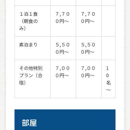
１泊１食
７,７０
７,７０
（朝食の
０円～
０円～
み）
素泊まり
５,５０
５,５０
０円～
０円～
その他特別
７,００
７,００
1
プラン（合
０円～
０円～
0
宿）
名
～
部屋