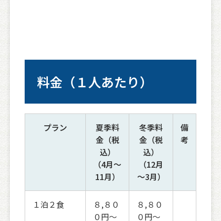
料金（１人あたり）
プラン
夏季料
冬季料
備
金（税
金（税
考
込）
込）
（4月～
（12月
11月）
～3月）
１泊２食
８,８０
８,８０
０円～
０円～