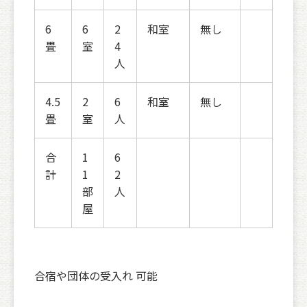
6
6
2
和室
無し
畳
室
4
人
4.5
2
6
和室
無し
畳
室
人
合
1
6
計
1
2
部
人
屋
合宿や団体の受入れ 可能