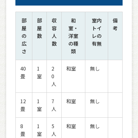
部
部
収
和
室内
備
屋
屋
容
室・
トイ
考
の
数
人
洋室
レの
広
数
の種
有無
さ
類
40
1
2
和室
無し
畳
室
0
人
12
1
7
和室
無し
畳
室
人
8
1
5
和室
無し
畳
室
人