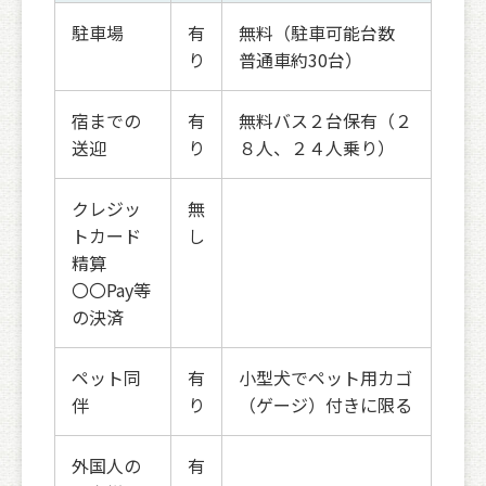
駐車場
有
無料（駐車可能台数
り
普通車約30台）
宿までの
有
無料バス２台保有（２
送迎
り
８人、２４人乗り）
クレジッ
無
トカード
し
精算
〇〇Pay等
の決済
ペット同
有
小型犬でペット用カゴ
伴
り
（ゲージ）付きに限る
外国人の
有