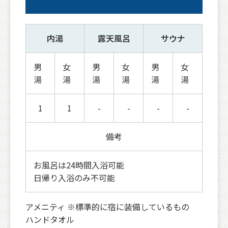
内湯
露天風呂
サウナ
男
女
男
女
男
女
湯
湯
湯
湯
湯
湯
1
1
-
-
-
-
備考
お風呂は24時間入浴可能
日帰り入浴のみ不可能
アメニティ ※標準的に宿に装備しているもの
ハンドタオル