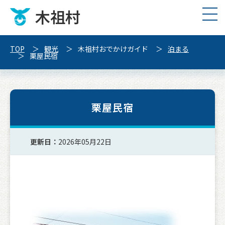
木祖村
TOP
観光
木祖村おでかけガイド
泊まる
栗屋民宿
栗屋民宿
更新日：
2026年05月22日