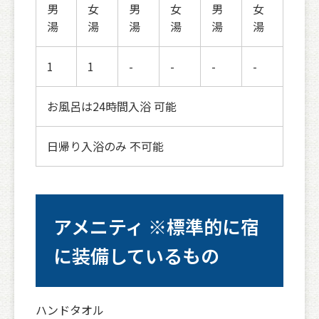
男
女
男
女
男
女
湯
湯
湯
湯
湯
湯
1
1
-
-
-
-
お風呂は24時間入浴 可能
日帰り入浴のみ 不可能
アメニティ ※標準的に宿
に装備しているもの
ハンドタオル