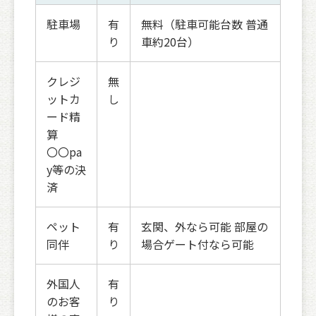
駐車場
有
無料（駐車可能台数 普通
り
車約20台）
クレジ
無
ットカ
し
ード精
算
〇〇pa
y等の決
済
ペット
有
玄関、外なら可能 部屋の
同伴
り
場合ゲート付なら可能
外国人
有
のお客
り