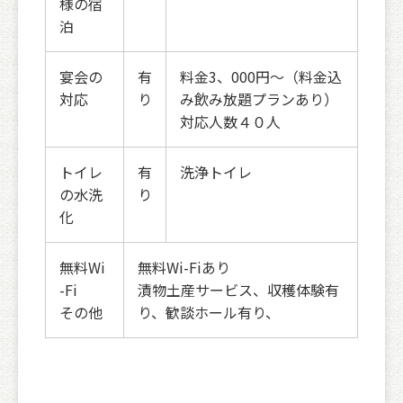
様の宿
泊
宴会の
有
料金3、000円～（料金込
対応
り
み飲み放題プランあり）
対応人数４０人
トイレ
有
洗浄トイレ
の水洗
り
化
無料Wi
無料Wi-Fiあり
-Fi
漬物土産サービス、収穫体験有
その他
り、歓談ホール有り、