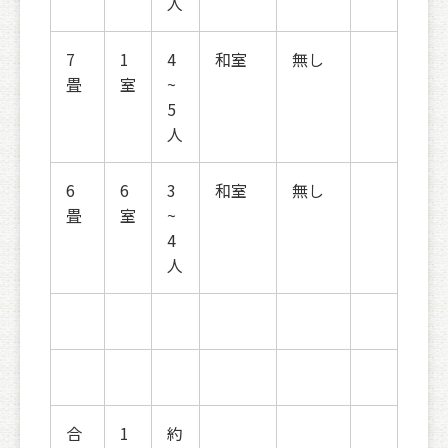
人
7
1
4
和室
無し
畳
室
~
5
人
6
6
3
和室
無し
畳
室
~
4
人
合
1
約