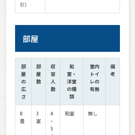
引）
部屋
部
部
収
和
室内
備
屋
屋
容
室・
トイ
考
の
数
人
洋室
レの
広
数
の種
有無
さ
類
8
3
4
和室
無し
畳
室
~
5