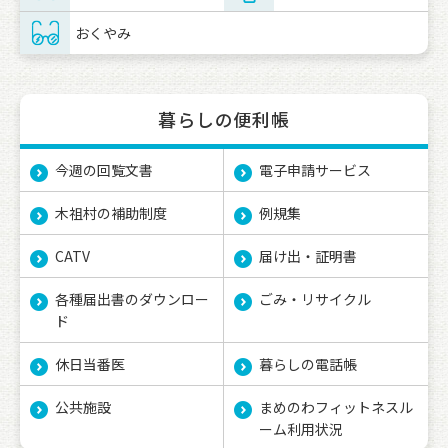
おくやみ
暮らしの便利帳
今週の回覧文書
電子申請サービス
木祖村の補助制度
例規集
CATV
届け出・証明書
各種届出書のダウンロー
ごみ・リサイクル
ド
休日当番医
暮らしの電話帳
公共施設
まめのわフィットネスル
ーム利用状況