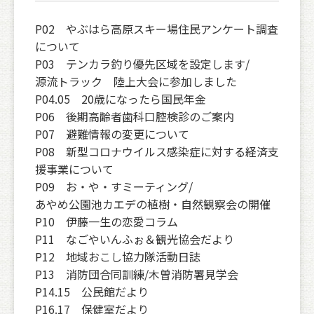
P02 やぶはら高原スキー場住民アンケート調査
について
P03 テンカラ釣り優先区域を設定します/
源流トラック 陸上大会に参加しました
P04.05 20歳になったら国民年金
P06 後期高齢者歯科口腔検診のご案内
P07 避難情報の変更について
P08 新型コロナウイルス感染症に対する経済支
援事業について
P09 お・や・すミーティング/
あやめ公園池カエデの植樹・自然観察会の開催
P10 伊藤一生の恋愛コラム
P11 なごやいんふぉ＆観光協会だより
P12 地域おこし協力隊活動日誌
P13 消防団合同訓練/木曽消防署見学会
P14.15 公民館だより
P16.17 保健室だより