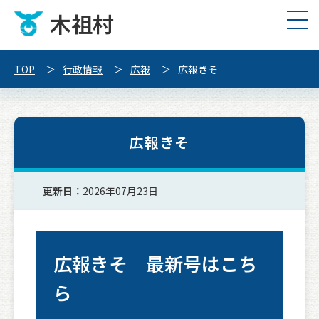
木祖村
TOP
行政情報
広報
広報きそ
広報きそ
更新日：
2026年07月23日
広報きそ 最新号はこち
ら