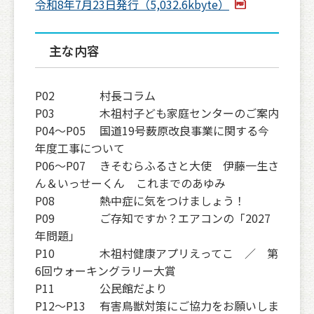
令和8年7月23日発行（5,032.6kbyte）
主な内容
P02 村長コラム
P03 木祖村子ども家庭センターのご案内
P04〜P05 国道19号薮原改良事業に関する今
年度工事について
P06〜P07 きそむらふるさと大使 伊藤一生さ
ん＆いっせーくん これまでのあゆみ
P08 熱中症に気をつけましょう！
P09 ご存知ですか？エアコンの「2027
年問題」
P10 木祖村健康アプリえってこ ／ 第
6回ウォーキングラリー大賞
P11 公民館だより
P12〜P13 有害鳥獣対策にご協力をお願いしま