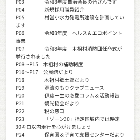
P03 令和8年度自治会長の皆さんです
P04 新規採用職員紹介
P05 村営小水力発電所建設を計画してい
ます
P06 令和8年度 ヘルス＆エコポイント
事業
P07 令和8年度 木祖村消防団任命式が
挙行されました
P08〜P15 木祖村の補助制度
P16〜P17 公民館だより
P18 木祖村郷土館だより
P19 源流のもりクラブニュース
P20 伊藤一生の恋愛コラム＆活動報告
P21 観光協会だより
P22 税の窓口
P23 「ゾーン30」指定区域内では時速
30キロ以内走行を心がけましょう
P24 保育園＆子育て支援センターだより