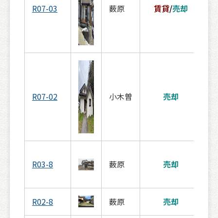
R07-03
薮原
賃貸
/
売却
（
R07-02
小木曽
売却
（
R03-8
薮原
売却
（
R02-8
薮原
売却