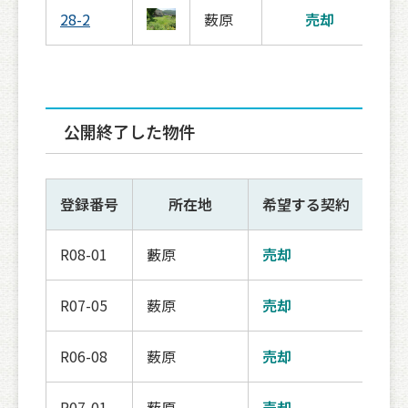
28-2
薮原
売却
公開終了した物件
登録番号
所在地
希望する契約
R08-01
藪原
売却
公開
R07-05
薮原
売却
交渉
R06-08
薮原
売却
契約
R07-01
薮原
売却
契約