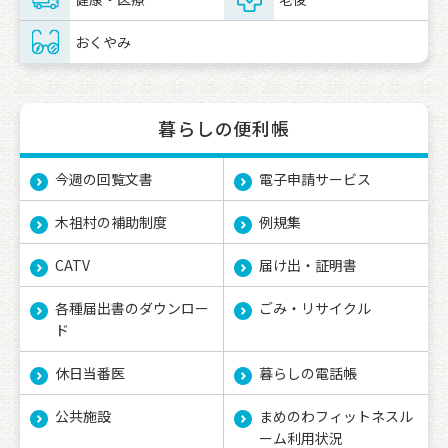
おくやみ
暮らしの便利帳
今週の回覧文書
電子申請サービス
木祖村の補助制度
例規集
CATV
届け出・証明書
各種届出書のダウンロー
ごみ・リサイクル
ド
休日当番医
暮らしの電話帳
公共施設
まめのわフィットネスル
ーム利用状況