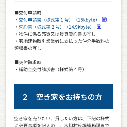
■交付申請時
・
交付申請書（様式第 1 号）（15kbyte）
・
誓約書（様式第 2 号）（14.9kbyte）
・物件に係る売買又は賃貸契約書の写し
・宅地建物取引業業者に支払った仲介手数料の
領収書の写し
■交付請求時
・補助金交付請求書（様式第４号）
２ 空き家をお持ちの方
空き家を売りたい、貸したい方は、下記の様式
に必要事項を記入の上、木祖村役場総務課まで