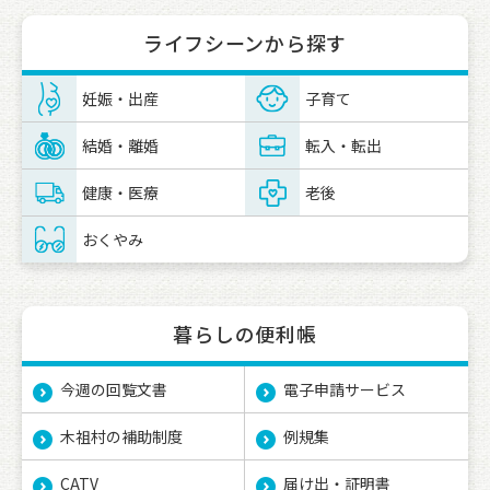
ライフシーンから探す
妊娠・出産
子育て
結婚・離婚
転入・転出
健康・医療
老後
おくやみ
暮らしの便利帳
今週の回覧文書
電子申請サービス
木祖村の補助制度
例規集
CATV
届け出・証明書